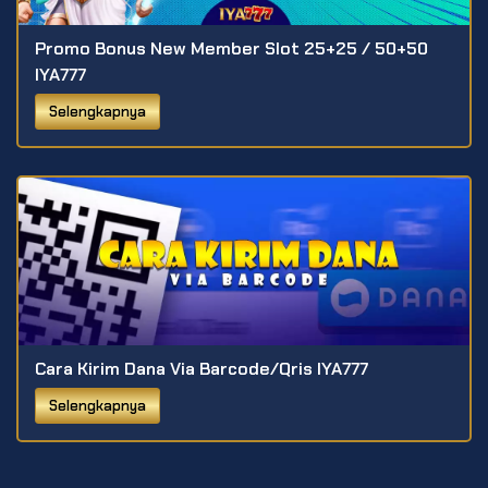
Promo Bonus New Member Slot 25+25 / 50+50
IYA777
Selengkapnya
Cara Kirim Dana Via Barcode/Qris IYA777
Selengkapnya