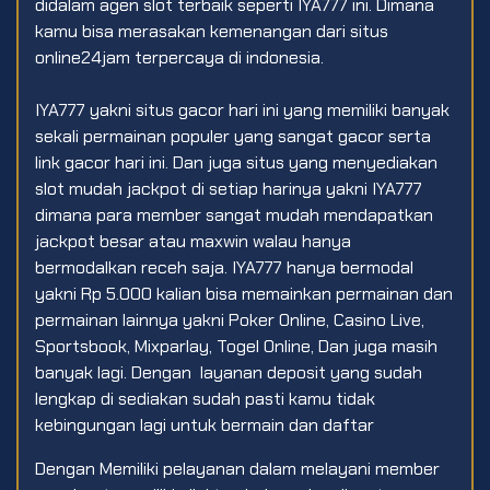
didalam agen slot terbaik seperti IYA777 ini. Dimana
kamu bisa merasakan kemenangan dari situs
online24jam terpercaya di indonesia.
IYA777 yakni situs gacor hari ini yang memiliki banyak
sekali permainan populer yang sangat gacor serta
link gacor hari ini. Dan juga situs yang menyediakan
slot mudah jackpot di setiap harinya yakni IYA777
dimana para member sangat mudah mendapatkan
jackpot besar atau maxwin walau hanya
bermodalkan receh saja. IYA777 hanya bermodal
yakni Rp 5.000 kalian bisa memainkan permainan dan
permainan lainnya yakni Poker Online, Casino Live,
Sportsbook, Mixparlay, Togel Online, Dan juga masih
banyak lagi. Dengan layanan deposit yang sudah
lengkap di sediakan sudah pasti kamu tidak
kebingungan lagi untuk bermain dan daftar
Dengan Memiliki pelayanan dalam melayani member