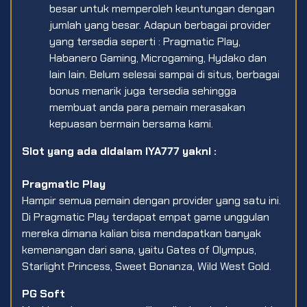
besar untuk memperoleh keuntungan dengan
jumlah yang besar. Adapun berbagai provider
yang tersedia seperti : Pragmatic Play,
Habanero Gaming, Microgaming, Hydako dan
lain lain. Belum selesai sampai di situs, berbagai
bonus menarik juga tersedia sehingga
membuat anda para pemain merasakan
kepuasan bermain bersama kami.
Slot yang ada didalam IYA777 yakni :
Pragmatic Play
Hampir semua pemain dengan provider yang satu ini.
Di Pragmatic Play terdapat empat game unggulan
mereka dimana kalian bisa mendapatkan banyak
kemenangan dari sana, yaitu Gates of Olympus,
Starlight Princess, Sweet Bonanza, Wild West Gold.
PG Soft