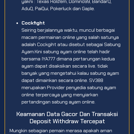
yakni : Texas Hold'em, Domino99, BandarQ,
AduQ, PaiQui, Pokerluck dan Gaple.
Cockfight
Seiring berjalannya waktu, muncul berbagai
macam permainan online yang salah satunya
adalah Cockgiht atau disebut sebagai Sabung
Ayam.Kini sabung ayam online telah hadir
bersama IYA777 dimana pertarungan kedua
ayam dapat disaksikan secara live. tidak
banyak yang mengetahui kalau sabung ayam
dapat dimainkan secara online. SV388
merupakan Provider penyedia sabung ayam
online terpercaya yang menyiarkan
pertandingan sabung ayam online.
Keamanan Data Gacor Dan Transaksi
Deposit Withdraw Tercepat
Mungkin sebagian pemain merasa apakah aman