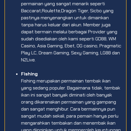
permainan yang sangat menarik seperti
Baccarat,Roulette,Dragon Tiger, Sicbo yang
pastinya menyenangkan untuk dimainkan
tanpa harus keluar dari akun. Member juga
dapat bermain melalui berbagai Provider yang
sudah disediakan oleh kami seperti GD88, WM
Casino, Asia Gaming, Ebet, OG casino, Pragmatic
Play LC, Dream Gaming, Sexy Gaming, LG88 dan
N2Live.
Fishing
Fishing merupakan permainan tembak ikan
yang sedang populer. Bagaimana tidak, tembak
ikan ini sangat banyak diminati oleh banyak
orang dikarenakan permainan yang gampang
dan sangat menghibur. Cara bermainnya pun
sangat mudah sekali, para pemain hanya perlu
mengarahkan tembakan dan menembak ikan
yang diinginkan untuk memperoleh keuntungan